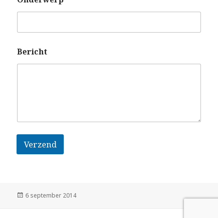
Bericht
Verzend
A
l
t
Geplaatst
6 september 2014
e
op
r