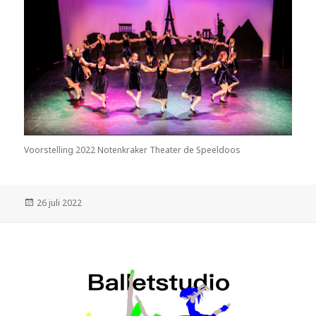
Voorstelling 2022 Notenkraker Theater de Speeldoos
Geplaatst
26 juli 2022
op